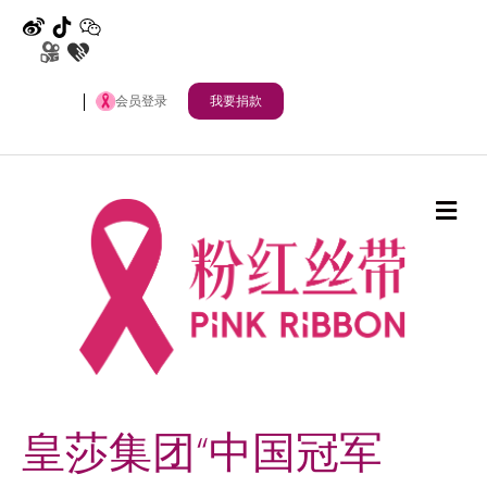
微博
抖音
公众号
快手
其他
会员登录
我要捐款
Me
皇莎集团​“中国冠军