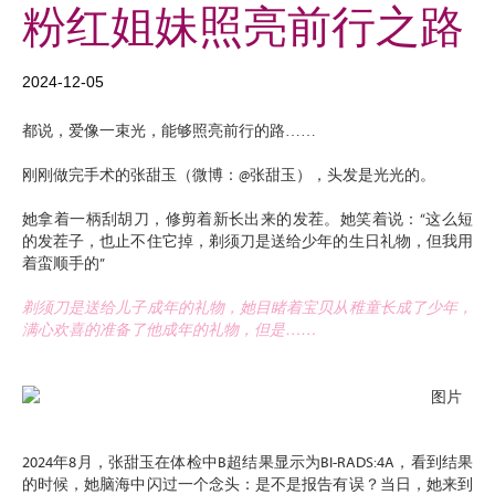
粉红姐妹照亮前行之路
2024-12-05
都说，爱像一束光，能够照亮前行的路……
刚刚做完手术的张甜玉（微博：@张甜玉），头发是光光的。
她拿着一柄刮胡刀，修剪着新长出来的发茬。她笑着说：“这么短
的发茬子，也止不住它掉，剃须刀是送给少年的生日礼物，但我用
着蛮顺手的”
剃须刀是送给儿子成年的礼物，她目睹着宝贝从稚童长成了少年，
满心欢喜的准备了他成年的礼物，但是……
2024年8月，张甜玉在体检中B超结果显示为BI-RADS:4A，看到结果
的时候，她脑海中闪过一个念头：是不是报告有误？当日，她来到