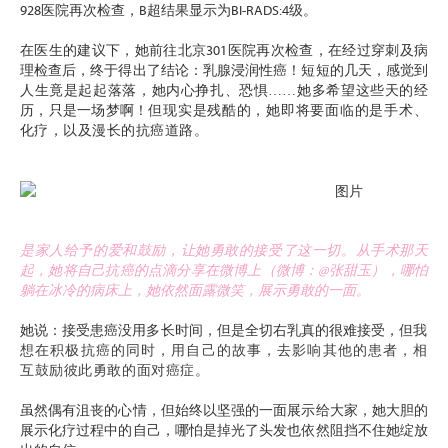
928医院再次检查，B超结果显示为BI-RADS:4级。
在医生的建议下，她前往北京301医院再次检查，在经过穿刺及病
理检查后，终于得出了结论：乳腺浸润性癌！短短的几天，感觉到
人生竟是起起落落，她内心挣扎、恐惧……她多希望这些天的经
历，只是一场梦啊！
但现实是残酷的，她即将要面临的是手术、
化疗，以及漫长的抗癌道路。
是家人给予的爱和鼓励，让她勇敢的接受了这一切。从手术那天
起，她将自己抗癌的点滴分享在微博上（微博：@张甜玉
），哪怕
躺在冰冷的病床上，她依然面露微笑，展示勇敢的一面。
她说：接受患癌没用多长时间，但是全切右乳真的很难接受，但
我
想在积极抗癌的同时，用自己的故事，去影响其他的患者，相
互鼓励彼此勇敢的面对癌症。
虽然偶有沮丧的心情，但始终以坚强的一面展示给大家，她大胆的
展示化疗过程中的自己，哪怕是掉光了头发也依然阻挡不住她绽放