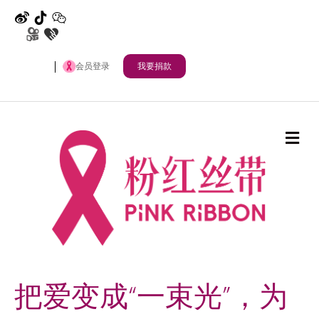
微博
抖音
公众号
快手
其他
会员登录
我要捐款
Me
把爱变成“一束光”，为