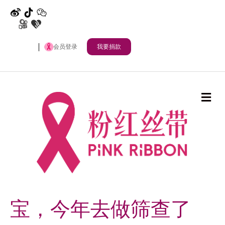
微博
抖音
公众号
快手
其他
会员登录
我要捐款
Me
宝，今年去做筛查了