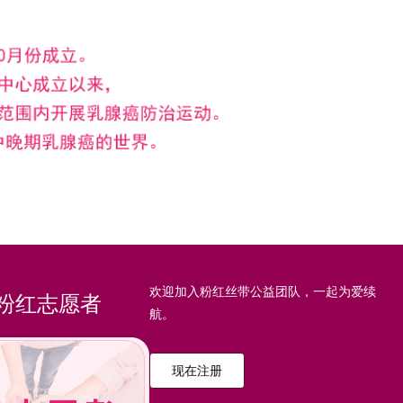
欢迎加入粉红丝带公益团队，一起为爱续
粉红志愿者
航。
现在注册